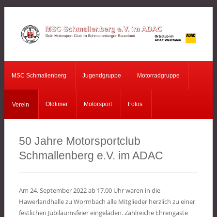
MSC
Schmallenberg
MSC Schmallenberg
Jugendgruppe
Motorradgruppe
Jugendgruppe
Motorradgruppe
Oldtimer
Motorsport
Fotos
Verein
Verein
50 Jahre Motorsportclub
Oldtimer
Schmallenberg e.V. im ADAC
Motorsport
Fotos
Am 24. September 2022 ab 17.00 Uhr waren in die
Hawerlandhalle zu Wormbach alle Mitglieder herzlich zu einer
festlichen Jubiläumsfeier eingeladen. Zahlreiche Ehrengäste