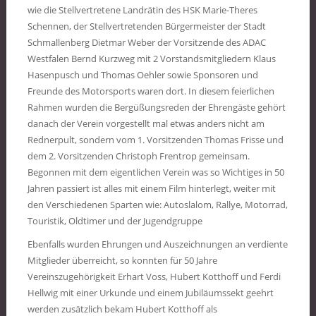
wie die Stellvertretene Landrätin des HSK Marie-Theres
Schennen, der Stellvertretenden Bürgermeister der Stadt
Schmallenberg Dietmar Weber der Vorsitzende des ADAC
Westfalen Bernd Kurzweg mit 2 Vorstandsmitgliedern Klaus
Hasenpusch und Thomas Oehler sowie Sponsoren und
Freunde des Motorsports waren dort. In diesem feierlichen
Rahmen wurden die Bergüßungsreden der Ehrengäste gehört
danach der Verein vorgestellt mal etwas anders nicht am
Rednerpult, sondern vom 1. Vorsitzenden Thomas Frisse und
dem 2. Vorsitzenden Christoph Frentrop gemeinsam.
Begonnen mit dem eigentlichen Verein was so Wichtiges in 50
Jahren passiert ist alles mit einem Film hinterlegt, weiter mit
den Verschiedenen Sparten wie: Autoslalom, Rallye, Motorrad,
Touristik, Oldtimer und der Jugendgruppe
Ebenfalls wurden Ehrungen und Auszeichnungen an verdiente
Mitglieder überreicht, so konnten für 50 Jahre
Vereinszugehörigkeit Erhart Voss, Hubert Kotthoff und Ferdi
Hellwig mit einer Urkunde und einem Jubiläumssekt geehrt
werden zusätzlich bekam Hubert Kotthoff als